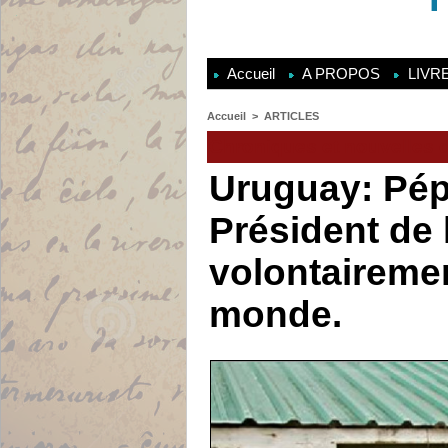
Accueil
A PROPOS
LIVR
Accueil
>
ARTICLES
Chroniques et nouvelles de
Uruguay: Pépé
Président de 
volontairemen
monde.