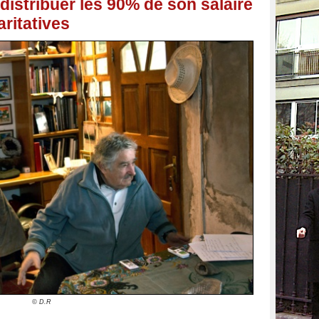
redistribuer les 90% de son salaire
ritatives
© D.R