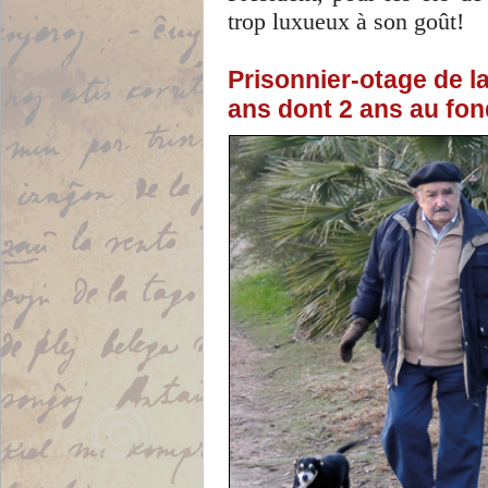
trop luxueux à son goût!
Prisonnier-otage de la
ans dont 2 ans au fon