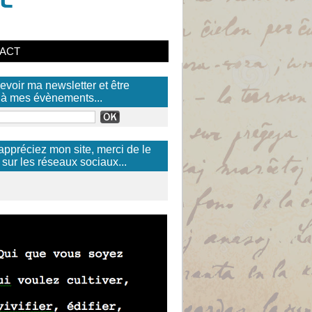
ACT
evoir ma newsletter et être
) à mes évènements...
appréciez mon site, merci de le
 sur les réseaux sociaux...