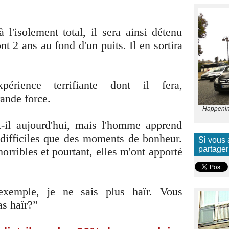
 l'isolement total, il sera ainsi détenu
t 2 ans au fond d'un puits. Il en sortira
rience terrifiante dont il fera,
ande force.
Happening
-t-il aujourd'hui, mais l'homme apprend
difficiles que des moments de bonheur.
Si vous 
partager
orribles et pourtant, elles m'ont apporté
exemple, je ne sais plus haïr. Vous
as haïr?”