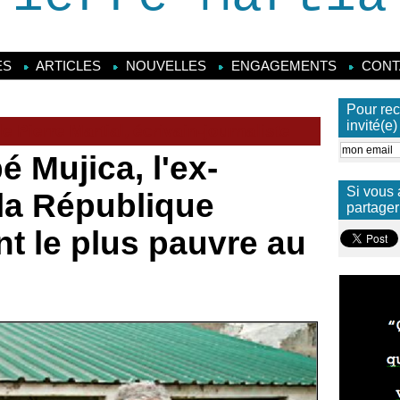
ES
ARTICLES
NOUVELLES
ENGAGEMENTS
CONT
Pour rec
invité(e
 Pierre Martial, écrivain-journaliste
 Mujica, l'ex-
Si vous 
la République
partager
t le plus pauvre au