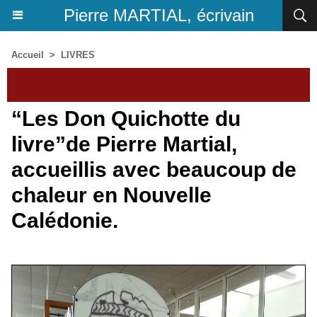
Pierre MARTIAL, écrivain
Accueil
>
LIVRES
Chroniques et nouvelles de Pierre Martial,
écrivain-journaliste
“Les Don Quichotte du
livre”de Pierre Martial,
accueillis avec beaucoup de
chaleur en Nouvelle
Calédonie.