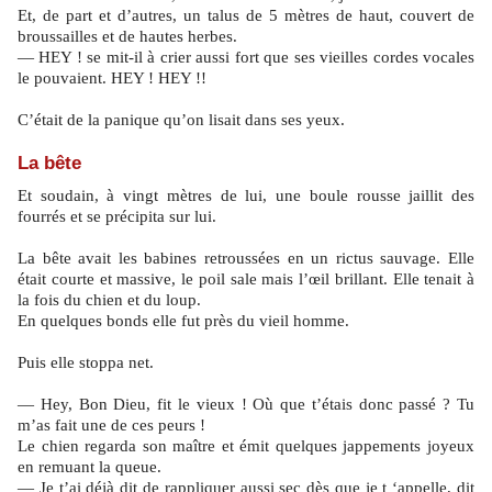
Et, de part et d’autres, un talus de 5 mètres de haut, couvert de
broussailles et de hautes herbes.
— HEY ! se mit-il à crier aussi fort que ses vieilles cordes vocales
le pouvaient. HEY ! HEY !!
C’était de la panique qu’on lisait dans ses yeux.
La bête
Et soudain, à vingt mètres de lui, une boule rousse jaillit des
fourrés et se précipita sur lui.
La bête avait les babines retroussées en un rictus sauvage. Elle
était courte et massive, le poil sale mais l’œil brillant. Elle tenait à
la fois du chien et du loup.
En quelques bonds elle fut près du vieil homme.
Puis elle stoppa net.
— Hey, Bon Dieu, fit le vieux ! Où que t’étais donc passé ? Tu
m’as fait une de ces peurs !
Le chien regarda son maître et émit quelques jappements joyeux
en remuant la queue.
— Je t’ai déjà dit de rappliquer aussi sec dès que je t ‘appelle, dit