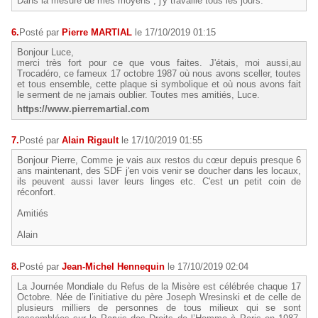
Dans la mesure de mes moyens , j'y travaille tous les jours.
6.
Posté par
Pierre MARTIAL
le 17/10/2019 01:15
Bonjour Luce,
merci très fort pour ce que vous faites. J'étais, moi aussi,au
Trocadéro, ce fameux 17 octobre 1987 où nous avons sceller, toutes
et tous ensemble, cette plaque si symbolique et où nous avons fait
le serment de ne jamais oublier. Toutes mes amitiés, Luce.
https://www.pierremartial.com
7.
Posté par
Alain Rigault
le 17/10/2019 01:55
Bonjour Pierre, Comme je vais aux restos du cœur depuis presque 6
ans maintenant, des SDF j'en vois venir se doucher dans les locaux,
ils peuvent aussi laver leurs linges etc. C'est un petit coin de
réconfort.
Amitiés
Alain
8.
Posté par
Jean-Michel Hennequin
le 17/10/2019 02:04
La Journée Mondiale du Refus de la Misère est célébrée chaque 17
Octobre. Née de l’initiative du père Joseph Wresinski et de celle de
plusieurs milliers de personnes de tous milieux qui se sont