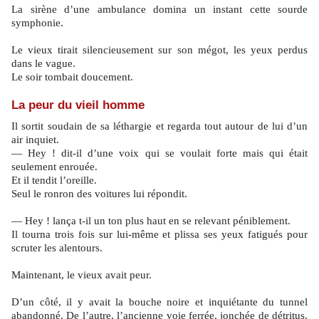
La sirène d’une ambulance domina un instant cette sourde
symphonie.
Le vieux tirait silencieusement sur son mégot, les yeux perdus
dans le vague.
Le soir tombait doucement.
La peur du vieil homme
Il sortit soudain de sa léthargie et regarda tout autour de lui d’un
air inquiet.
— Hey ! dit-il d’une voix qui se voulait forte mais qui était
seulement enrouée.
Et il tendit l’oreille.
Seul le ronron des voitures lui répondit.
— Hey ! lança t-il un ton plus haut en se relevant péniblement.
Il tourna trois fois sur lui-même et plissa ses yeux fatigués pour
scruter les alentours.
Maintenant, le vieux avait peur.
D’un côté, il y avait la bouche noire et inquiétante du tunnel
abandonné. De l’autre, l’ancienne voie ferrée, jonchée de détritus.