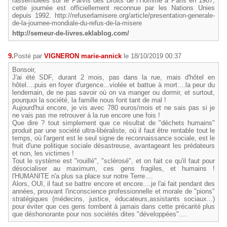
rassemblées sur le Parvis des Droits de l’Homme à Paris en 1987,
cette journée est officiellement reconnue par les Nations Unies
depuis 1992. http://refuserlamisere.org/article/presentation-generale-
de-la-journee-mondiale-du-refus-de-la-misere
http://semeur-de-livres.eklablog.com/
9.
Posté par
VIGNERON marie-annick
le 18/10/2019 00:37
Bonsoir,
J'ai été SDF, durant 2 mois, pas dans la rue, mais d'hôtel en
hôtel....puis en foyer d'urgence...violée et battue à mort....la peur du
lendemain, de ne pas savoir où on va manger ou dormir, et surtout,
pourquoi la société, la famille nous font tant de mal !
Aujourd'hui encore, je vis avec 780 euros/mois et ne sais pas si je
ne vais pas me retrouver à la rue encore une fois !
Que dire ? tout simplement que ce résultat de "déchets humains"
produit par une société ultra-libéraliste, où il faut être rentable tout le
temps, où l'argent est le seul signe de reconnaissance sociale, est le
fruit d'une politique sociale désastreuse, avantageant les prédateurs
et non, les victimes !
Tout le système est "rouillé", "sclérosé", et on fait ce qu'il faut pour
désocialiser au maximum, ces gens fragiles, et humains !
l'HUMANITE n'a plus sa place sur notre Terre....
Alors, OUI, il faut se battre encore et encore....je l'ai fait pendant des
années, prouvant l'inconscience professionnelle et morale de "pions"
stratégiques (médecins, justice, éducateurs,assistants sociaux...)
pour éviter que ces gens tombent à jamais dans cette précarité plus
que déshonorante pour nos sociétés dites "développées"....