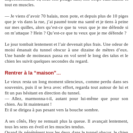
tout en muscles.
— Je viens d’avoir 70 balais, mon pote, et depuis plus de 10 piges
que je vis dans la rue, j’ai paumé toute ma santé et je tiens à peine
sur mes quilles, alors qu’est-ce que tu veux que je me défende si
on m’attaque ? Hein ? Qu’est-ce que tu veux que je me défende ?
Le jour tombait lentement et l’air devenait plus frais. Une odeur de
moisi émanait du tunnel obscur à une dizaine de mètres d’eux.
Une bande de moineaux passa en vol serré le long des talus et le
chien les suivit quelques secondes du regard.
Rentrer à la “maison”...
Le vieux resta un long moment silencieux, comme perdu dans ses
souvenirs, puis il se leva avec effort, regarda tout autour de lui et
fit un pas hésitant en direction du tunnel.
— Allez, marmonna-t-il, autant pour lui-même que pour son
chien. Au lit maintenant !
Et il se dirigea à pas pesant vers la bouche sombre.
A ses côtés, Hey ne remuait plus la queue. Il avançait lentement,
tous les sens en éveil et les muscles tendus.
Quand ils pénétrèrent tous les deux dans le tunnel obscur, le chien