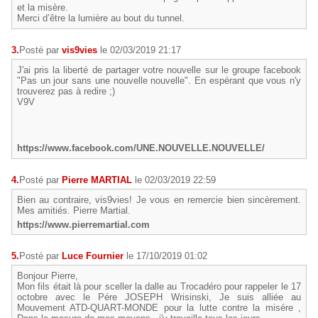
et la misère.
Merci d’être la lumière au bout du tunnel.
3.
Posté par
vis9vies
le 02/03/2019 21:17
J'ai pris la liberté de partager votre nouvelle sur le groupe facebook
"Pas un jour sans une nouvelle nouvelle". En espérant que vous n'y
trouverez pas à redire ;)
V9V
https://www.facebook.com/UNE.NOUVELLE.NOUVELLE/
4.
Posté par
Pierre MARTIAL
le 02/03/2019 22:59
Bien au contraire, vis9vies! Je vous en remercie bien sincèrement.
Mes amitiés. Pierre Martial.
https://www.pierremartial.com
5.
Posté par
Luce Fournier
le 17/10/2019 01:02
Bonjour Pierre,
Mon fils était là pour sceller la dalle au Trocadéro pour rappeler le 17
octobre avec le Pére JOSEPH Wrisinski, Je suis alliée au
Mouvement ATD-QUART-MONDE pour la lutte contre la misére ,