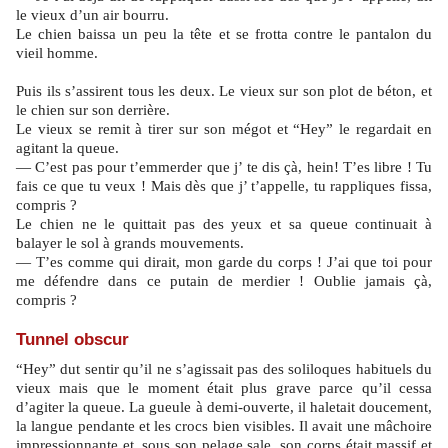
le vieux d’un air bourru.
Le chien baissa un peu la tête et se frotta contre le pantalon du
vieil homme.
Puis ils s’assirent tous les deux. Le vieux sur son plot de béton, et
le chien sur son derrière.
Le vieux se remit à tirer sur son mégot et “Hey” le regardait en
agitant la queue.
— C’est pas pour t’emmerder que j’ te dis çà, hein! T’es libre ! Tu
fais ce que tu veux ! Mais dès que j’ t’appelle, tu rappliques fissa,
compris ?
Le chien ne le quittait pas des yeux et sa queue continuait à
balayer le sol à grands mouvements.
— T’es comme qui dirait, mon garde du corps ! J’ai que toi pour
me défendre dans ce putain de merdier ! Oublie jamais çà,
compris ?
Tunnel obscur
“Hey” dut sentir qu’il ne s’agissait pas des soliloques habituels du
vieux mais que le moment était plus grave parce qu’il cessa
d’agiter la queue. La gueule à demi-ouverte, il haletait doucement,
la langue pendante et les crocs bien visibles. Il avait une mâchoire
impressionnante et, sous son pelage sale, son corps était massif et