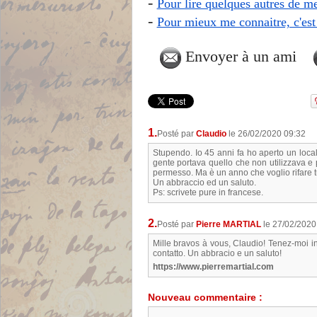
-
Pour lire quelques autres de mes
-
Pour mieux me connaitre, c'est 
Envoyer à un ami
Pierre MARTIAL
1.
Posté par
Claudio
le 26/02/2020 09:32
Stupendo. Io 45 anni fa ho aperto un loc
gente portava quello che non utilizzava e 
permesso. Ma è un anno che voglio rifare tu
Un abbraccio ed un saluto.
Ps: scrivete pure in francese.
2.
Posté par
Pierre MARTIAL
le 27/02/2020
Mille bravos à vous, Claudio! Tenez-moi in
contatto. Un abbracio e un saluto!
https://www.pierremartial.com
Nouveau commentaire :