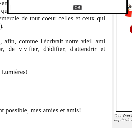
ent que possible et incite à faire le plus
s que nous sommes déjà des milliers à le
remercie de tout coeur celles et ceux qui
).
, afin, comme l'écrivait notre vieil ami
 de vivifier, d'édifier, d'attendrir et
s Lumières!
nt possible, mes amies et amis!
"Les Don Q
auprès de c