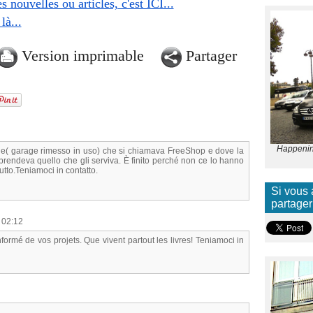
 nouvelles ou articles, c'est ICI...
là...
Version imprimable
Partager
Happening
ale( garage rimesso in uso) che si chiamava FreeShop e dove la
prendeva quello che gli serviva. È finito perché non ce lo hanno
tto.Teniamoci in contatto.
Si vous 
partager
 02:12
formé de vos projets. Que vivent partout les livres! Teniamoci in