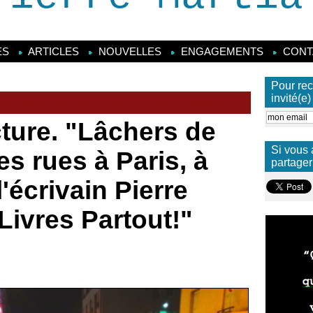
ES
ARTICLES
NOUVELLES
ENGAGEMENTS
CONT
Pour rec
invité(e
 Pierre Martial, écrivain-journaliste
cture. "Lâchers de
Si vous 
es rues à Paris, à
partager
 l'écrivain Pierre
“Livres Partout!"