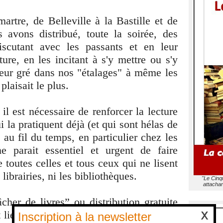
tre, de Belleville à la Bastille et de
 avons distribué, toute la soirée, des
iscutant avec les passants et en leur
ture, en les incitant à s'y mettre ou s'y
leur gré dans nos "étalages" à même les
 plaisait le plus.
il est nécessaire de renforcer la lecture
i la pratiquent déjà (et qui sont hélas de
u fil du temps, en particulier chez les
me parait essentiel et urgent de faire
e toutes celles et tous ceux qui ne lisent
 librairies, ni les bibliothèques.
"Le Cinq
attachan
her de livres” ou distribution gratuite
t lieux publics) est donc une des actions
Inscription à la newsletter