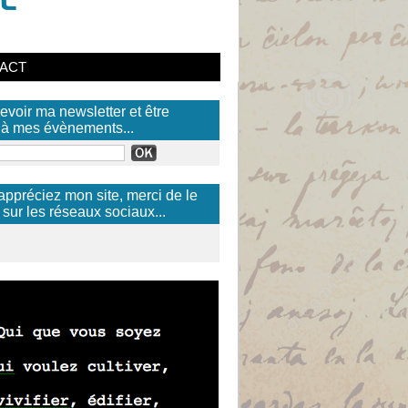
ACT
evoir ma newsletter et être
) à mes évènements...
appréciez mon site, merci de le
 sur les réseaux sociaux...