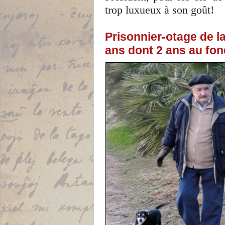
trop luxueux à son goût!
Prisonnier-otage de la
ans dont 2 ans au fon