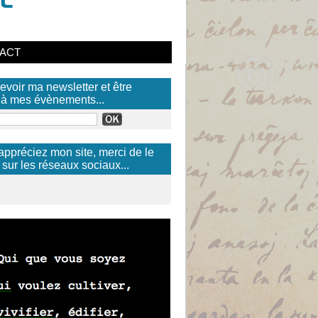
ACT
evoir ma newsletter et être
) à mes évènements...
appréciez mon site, merci de le
 sur les réseaux sociaux...