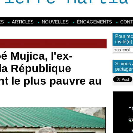
ES
ARTICLES
NOUVELLES
ENGAGEMENTS
CONT
Pour rec
invité(e
 Pierre Martial, écrivain-journaliste
 Mujica, l'ex-
Si vous 
la République
partager
t le plus pauvre au