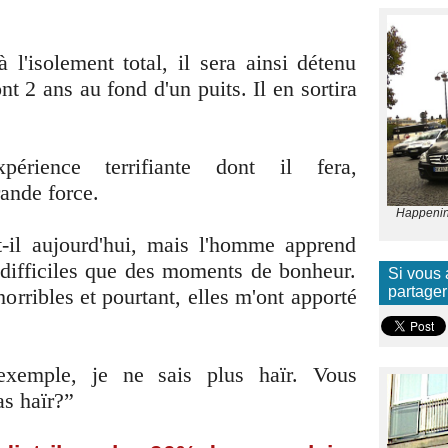
 l'isolement total, il sera ainsi détenu
t 2 ans au fond d'un puits. Il en sortira
rience terrifiante dont il fera,
ande force.
Happening
-t-il aujourd'hui, mais l'homme apprend
difficiles que des moments de bonheur.
Si vous 
partager
orribles et pourtant, elles m'ont apporté
exemple, je ne sais plus haïr. Vous
as haïr?”