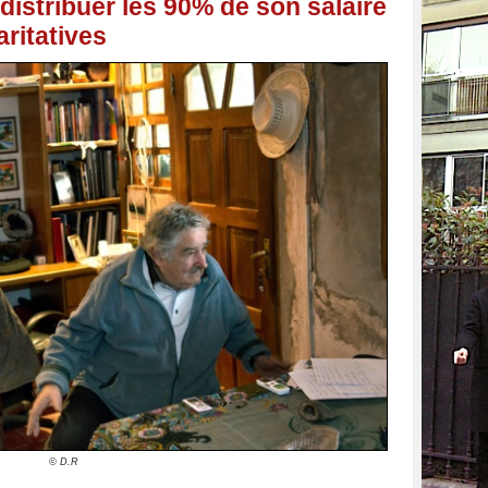
redistribuer les 90% de son salaire
ritatives
© D.R