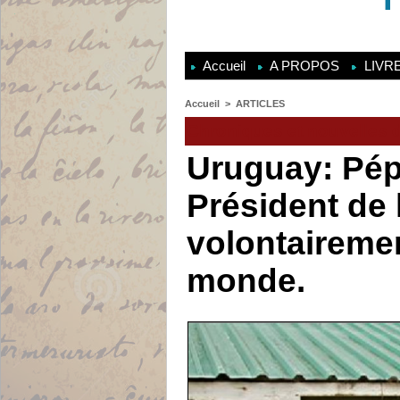
Accueil
A PROPOS
LIVR
Accueil
>
ARTICLES
Chroniques et nouvelles de
Uruguay: Pépé
Président de 
volontairemen
monde.